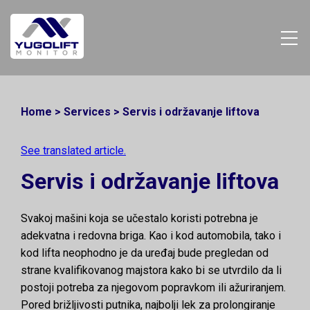
Home
>
Services
>
Servis i održavanje liftova
See translated article.
Servis i održavanje liftova
Svakoj mašini koja se učestalo koristi potrebnа je
adekvatna i redovna briga. Kao i kod automobila, tako i
kod lifta neophodno je da uređaj bude pregledan od
strane kvalifikovanog majstora kako bi se utvrdilo da li
postoji potreba za njegovom popravkom ili ažuriranjem.
Pored brižljivosti putnika, najbolji lek za prolongiranje