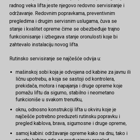
radnog veka lifta jeste njegovo redovno servisiranje i
održavanje. Redovnim popravkama, preventivnim
pregledima i drugim servisnim uslugama, čuva se
stanje i kvalitet opreme čime se obezbeđuje trajno
funkcionisanje i izbegava stanje oronulosti koje bi
zahtevalo instalaciju novog lifta.
Rutinsko servisiranje se najčešće odvija u:
mašinskoj sobi koja je odvojena od kabine za javnu ili
ličnu upotrebu, a koja se sastoji od kontrolera,
prekidača, motora i napajanja i druge opreme koje
pomažu liftu da sigurno, stabilno i neometano
funkcioniše u svakom trenutku,
oknu, odnosno konstrukciji lifta u okviru koje je
najčešće potrebno preduzeti rutinsku popravku i
pregled kablova, brava, sigurnosne i druge opreme,
samoj kabini: održavanje opreme kako na dnu, tako i