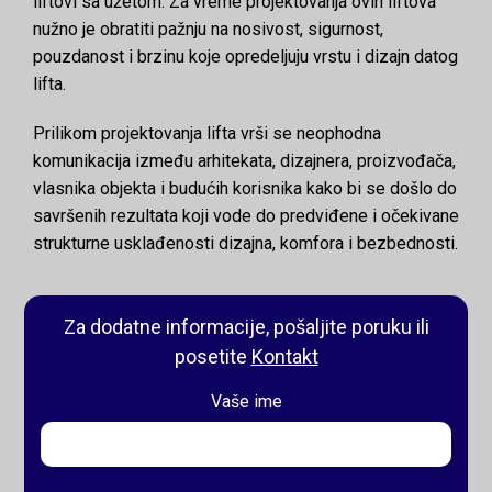
liftovi sa užetom. Za vreme projektovanja ovih liftova
nužno je obratiti pažnju na nosivost, sigurnost,
pouzdanost i brzinu koje opredeljuju vrstu i dizajn datog
lifta.
Prilikom projektovanja lifta vrši se neophodna
komunikacija između arhitekata, dizajnera, proizvođača,
vlasnika objekta i budućih korisnika kako bi se došlo do
savršenih rezultata koji vode do predviđene i očekivane
strukturne usklađenosti dizajna, komfora i bezbednosti.
Za dodatne informacije, pošaljite poruku ili
posetite
Kontakt
Vaše ime