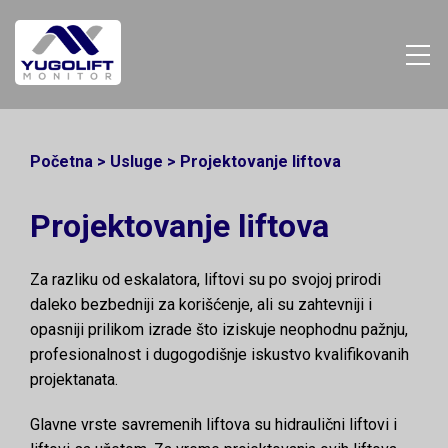
Početna
>
Usluge
>
Projektovanje liftova
Projektovanje liftova
Za razliku od eskalatora, liftovi su po svojoj prirodi
daleko bezbedniji za korišćenje, ali su zahtevniji i
opasniji prilikom izrade što iziskuje neophodnu pažnju,
profesionalnost i dugogodišnje iskustvo kvalifikovanih
projektanata.
Glavne vrste savremenih liftova su hidraulični liftovi i