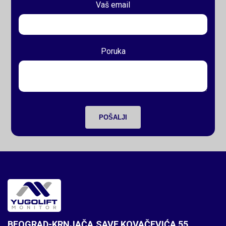
Vaš email
Poruka
POŠALJI
BEOGRAD-KRNJAČA,SAVE KOVAČEVIĆA 55