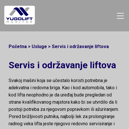
Početna
>
Usluge
>
Servis i održavanje liftova
Servis i održavanje liftova
Svakoj mašini koja se učestalo koristi potrebnа je
adekvatna i redovna briga. Kao i kod automobila, tako i
kod lifta neophodno je da uređaj bude pregledan od
strane kvalifikovanog majstora kako bi se utvrdilo da li
postoji potreba za njegovom popravkom ili ažuriranjem.
Pored brižljivosti putnika, najbolji lek za prolongiranje
radnog veka lifta jeste njegovo redovno servisiranje i