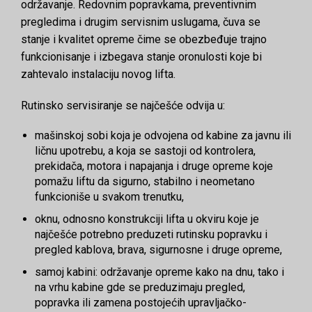
održavanje. Redovnim popravkama, preventivnim
pregledima i drugim servisnim uslugama, čuva se
stanje i kvalitet opreme čime se obezbeđuje trajno
funkcionisanje i izbegava stanje oronulosti koje bi
zahtevalo instalaciju novog lifta.
Rutinsko servisiranje se najčešće odvija u:
mašinskoj sobi koja je odvojena od kabine za javnu ili
ličnu upotrebu, a koja se sastoji od kontrolera,
prekidača, motora i napajanja i druge opreme koje
pomažu liftu da sigurno, stabilno i neometano
funkcioniše u svakom trenutku,
oknu, odnosno konstrukciji lifta u okviru koje je
najčešće potrebno preduzeti rutinsku popravku i
pregled kablova, brava, sigurnosne i druge opreme,
samoj kabini: održavanje opreme kako na dnu, tako i
na vrhu kabine gde se preduzimaju pregled,
popravka ili zamena postojećih upravljačko-