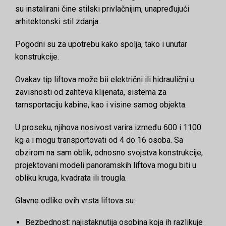
su instalirani čine stilski privlačnijim, unapređujući
arhitektonski stil zdanja.
Pogodni su za upotrebu kako spolja, tako i unutar
konstrukcije.
Ovakav tip liftova može bii električni ili hidraulični u
zavisnosti od zahteva klijenata, sistema za
tarnsportaciju kabine, kao i visine samog objekta.
U proseku, njihova nosivost varira između 600 i 1100
kg a i mogu transportovati od 4 do 16 osoba. Sa
obzirom na sam oblik, odnosno svojstva konstrukcije,
projektovani modeli panoramskih liftova mogu biti u
obliku kruga, kvadrata ili trougla.
Glavne odlike ovih vrsta liftova su:
Bezbednost: najistaknutija osobina koja ih razlikuje