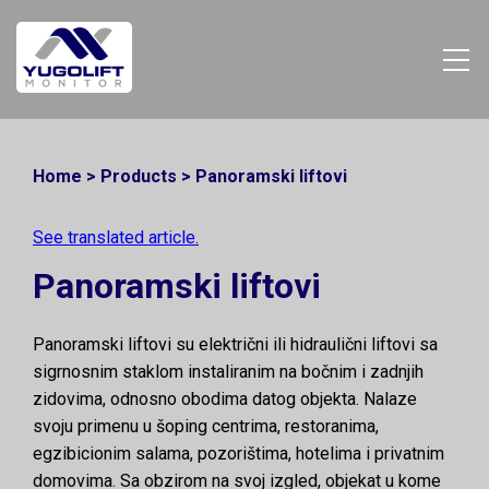
Home
>
Products
>
Panoramski liftovi
See translated article.
Panoramski liftovi
Panoramski liftovi su električni ili hidraulični liftovi sa
sigrnosnim staklom instaliranim na bočnim i zadnjih
zidovima, odnosno obodima datog objekta. Nalaze
svoju primenu u šoping centrima, restoranima,
egzibicionim salama, pozorištima, hotelima i privatnim
domovima. Sa obzirom na svoj izgled, objekat u kome