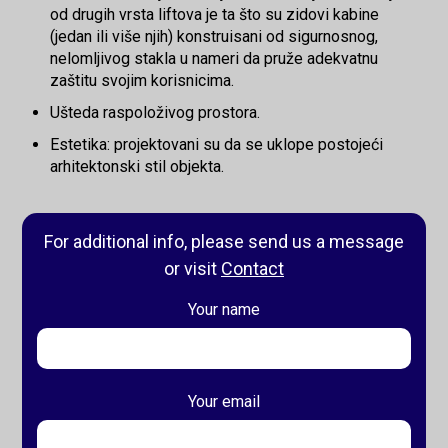
od drugih vrsta liftova je ta što su zidovi kabine
(jedan ili više njih) konstruisani od sigurnosnog,
nelomljivog stakla u nameri da pruže adekvatnu
zaštitu svojim korisnicima.
Ušteda raspoloživog prostora.
Estetika: projektovani su da se uklope postojeći
arhitektonski stil objekta.
For additional info, please send us a message
or visit
Contact
Your name
Your email